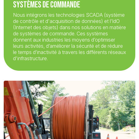
SYSTÈMES DE COMMANDE
Nous intégrons les technologies SCADA (système
de contrôle et d'acquisition de données) et l’IdO
(Internet des objets) dans nos solutions en matière
de systèmes de commande. Ces systèmes
donnent aux industries les moyens d’optimiser
leurs activités, d’améliorer la sécurité et de réduire
le temps d’inactivité à travers les différents réseaux
d'infrastructure.