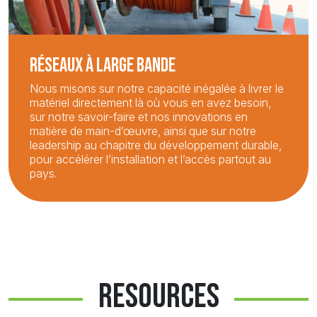
RÉSEAUX À LARGE BANDE
Nous misons sur notre capacité inégalée à livrer le
matériel directement là où vous en avez besoin,
sur notre savoir-faire et nos innovations en
matière de main-d’œuvre, ainsi que sur notre
leadership au chapitre du développement durable,
pour accélérer l’installation et l’accès partout au
pays.
RESOURCES